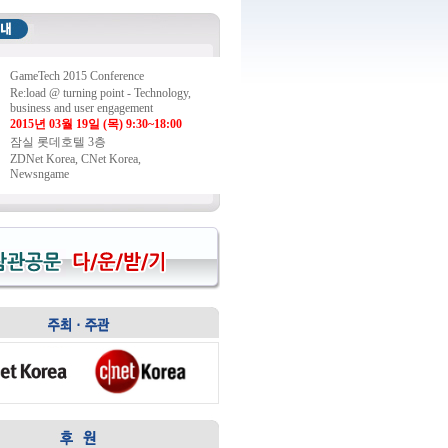
GameTech 2015 Conference
Re:load @ turning point - Technology,
business and user engagement
2015년 03월 19일 (목) 9:30~18:00
잠실 롯데호텔 3층
ZDNet Korea, CNet Korea,
Newsngame