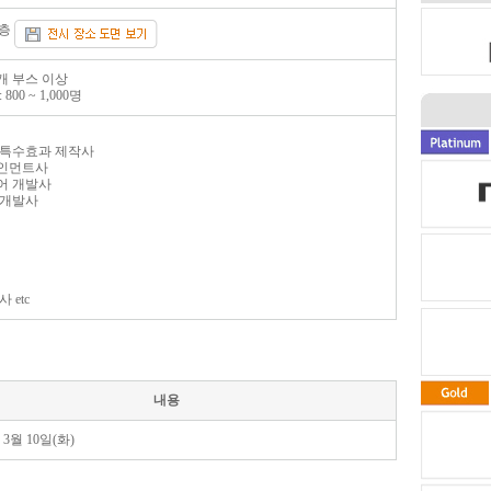
3층
5개 부스 이상
800 ~ 1,000명
 특수효과 제작사
테인먼트사
어 개발사
 개발사
 etc
내용
년 3월 10일(화)