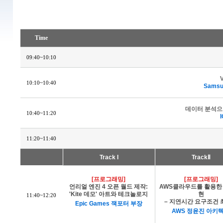
Time
09:40~10:10
V
10:10~10:40
Samsu
데이터 분석으로
10:40~11:20
11:20~11:40
Track I
TrackⅡ
[프로그래밍]
[프로그래밍]
언리얼 엔진 4 오픈 월드 제작:
AWS클라우드를 활용한 
'Kite 데모' 아트와 테크놀로지
현
11:40~12:20
– 지연시간 요구조건 
Epic Games 잭포터 부장
AWS 정윤진 아키