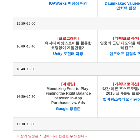
IGAWorks 백정상 팀장
Daumkakao Valuepo
안희택 팀장
15:50~16:00
[프로그래밍]
[기획/프로덕션]
유니티 에셋스토어를 활용한
영웅의 군단 재도약을 위
16:00~16:40
코딩없이 게임만들기
‘레전드’
Unity 조현태 과장
엔도어즈 김철희 P
16:40~16:50
[마케팅]
[기획/프로덕션]
Monetizing Free-to-Play:
약간 이른 포스트모템: 2
Finding the Right Balance
2015 실버블릿 프
16:50~17:30
between In-App
별바람스튜디오 김광삼
Purchases vs. Ads
Google 정원준
17:30~18:00
※ 상기 일정은 사정에 따라 변경될 수 있습니다.